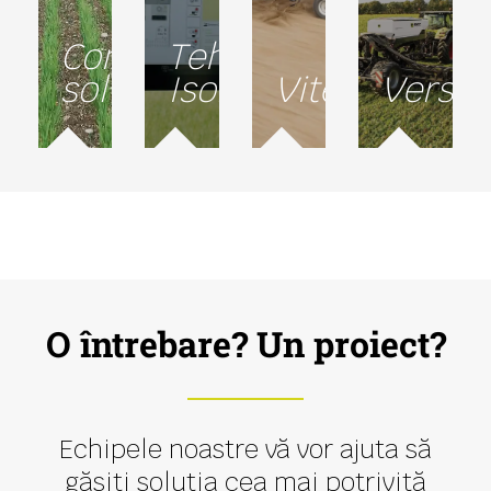
Conservarea
Tehnologia
solurilor
Isobus
Viteză
Versati
O întrebare? Un proiect?
Echipele noastre vă vor ajuta să
găsiți soluția cea mai potrivită