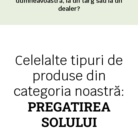
dumneavoastră, la un târg sau la un
dealer?
Celelalte tipuri de
produse din
categoria noastră:
PREGATIREA
SOLULUI