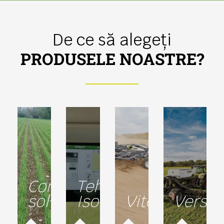
De ce să alegeți
PRODUSELE NOASTRE?
Conservarea
Tehnologia
solurilor
Isobus
Viteză
Versati