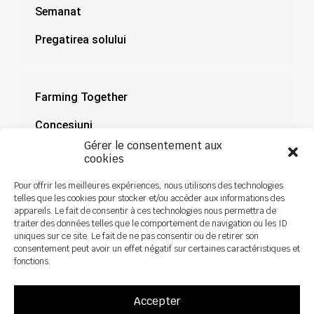
Semanat
Pregatirea solului
Farming Together
Concesiuni
Gérer le consentement aux
Documentație
cookies
Știri
Pour offrir les meilleures expériences, nous utilisons des technologies
telles que les cookies pour stocker et/ou accéder aux informations des
appareils. Le fait de consentir à ces technologies nous permettra de
traiter des données telles que le comportement de navigation ou les ID
uniques sur ce site. Le fait de ne pas consentir ou de retirer son
consentement peut avoir un effet négatif sur certaines caractéristiques et
fonctions.
Accepter