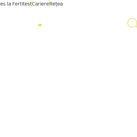
es la Fertitest
Cariere
Rețea
Despre noi