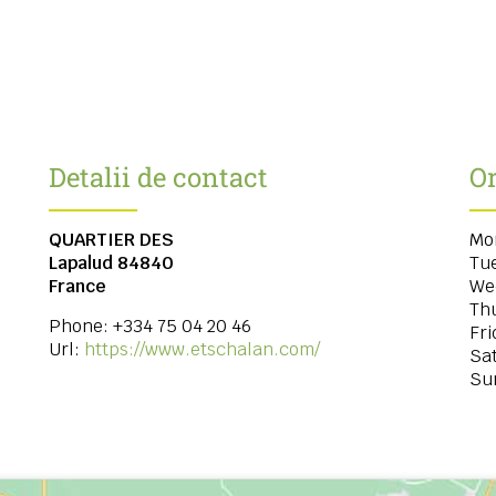
Detalii de contact
Or
QUARTIER DES
Mo
Lapalud
84840
Tu
France
We
Th
Phone:
+334 75 04 20 46
Fri
Url:
https://www.etschalan.com/
Sa
Su