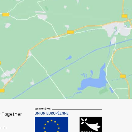
 Together
uni