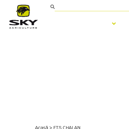
Pregatirea solului
Persoană de contact
Acasă
>
ETS CHALAN