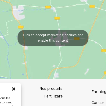
Click to accept marketing cookies and
enable this content
Nos produits
84 84
Farming
Fertilizare
 que les
oup.com
Concesi
e consentir