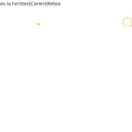
es la Fertitest
Cariere
Rețea
Despre noi