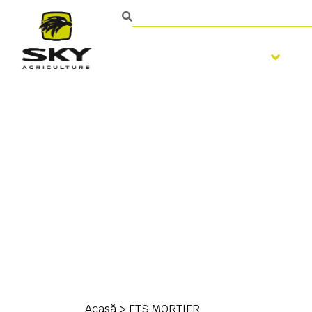
Pregatirea solului
Persoană de contact
Acasă
>
ETS MORTIER