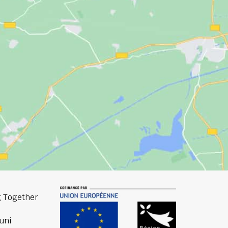
 Together
uni