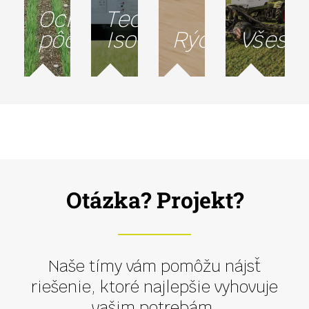
Ochrana
Technológia
pôdy
Isobus
Rýchlosť
Všestr
Otázka? Projekt?
Naše tímy vám pomôžu nájsť
riešenie, ktoré najlepšie vyhovuje
vašim potrebám.