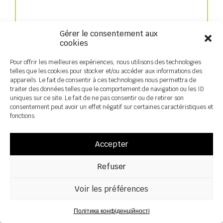
Gérer le consentement aux
cookies
Pour offrir les meilleures expériences, nous utilisons des technologies
telles que les cookies pour stocker et/ou accéder aux informations des
appareils. Le fait de consentir à ces technologies nous permettra de
traiter des données telles que le comportement de navigation ou les ID
Швидка сівалка
uniques sur ce site. Le fait de ne pas consentir ou de retirer son
consentement peut avoir un effet négatif sur certaines caractéristiques et
fonctions.
Accepter
Refuser
Voir les préférences
Політика конфіденційності