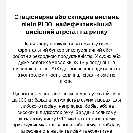
Стаціонарна або складна висівна
лінія P100: найефективніший
висівний агрегат на ринку
Після збору врожаю та на початку осені
фронтальний бункер виконує значний обсяг
роботи з рекордною продуктивністю. У сухих або
дуже вологих умовах XEOS TF у поєднанні з
висівною лінією P100 дозволяє проводити посів
з контролем якості, коли інші сівалки вже не
сіють.
Ця висівна лінія забезпечує індивідуальний тиск
до 100 кг: бажана потужність в сухих умовах, для
глибокого посіву, наприклад, бобів, або на
високих швидкостях руху. Завдяки великому
зубчастому диску (410 мм) та інтегрованому
прикочуючому колесу вона забезпечує необхідну
агресивність на лінії висіву та ефективне