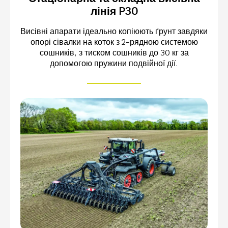
лінія P30
Висівні апарати ідеально копіюють ґрунт завдяки
опорі сівалки на коток з 2-рядною системою
сошників, з тиском сошників до 30 кг за
допомогою пружини подвійної дії.