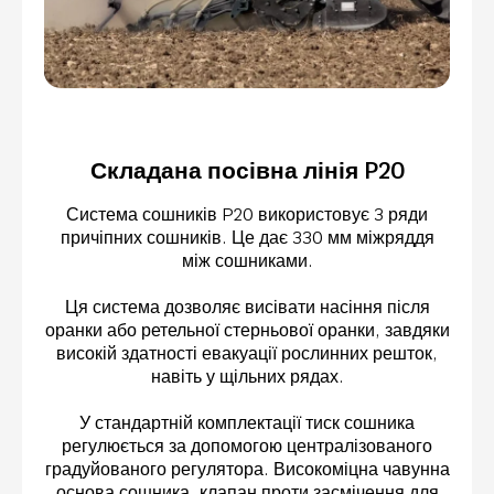
Складана посівна лінія P20
Система сошників P20 використовує 3 ряди
причіпних сошників. Це дає 330 мм міжряддя
між сошниками.
Ця система дозволяє висівати насіння після
оранки або ретельної стерньової оранки, завдяки
високій здатності евакуації рослинних решток,
навіть у щільних рядах.
У стандартній комплектації тиск сошника
регулюється за допомогою централізованого
градуйованого регулятора. Високоміцна чавунна
основа сошника, клапан проти засмічення для