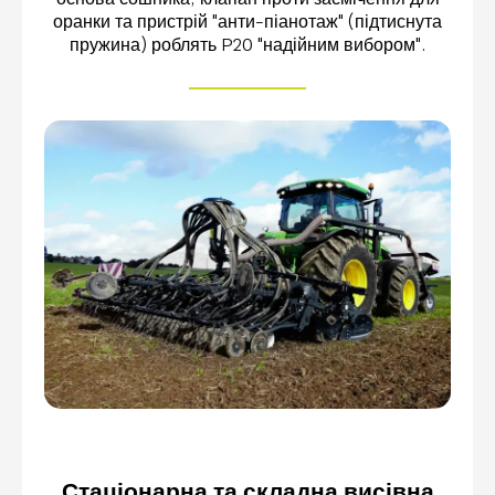
оранки та пристрій "анти-піанотаж" (підтиснута
пружина) роблять P20 "надійним вибором".
Стаціонарна та складна висівна