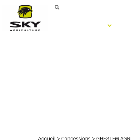
Travail du sol
Semi
Contact
Accueil
>
Concessions
>
GHESTEM AGRI