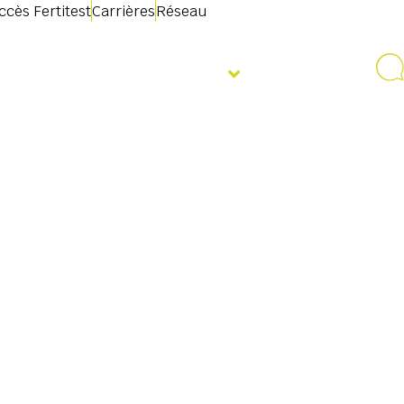
ccès Fertitest
Carrières
Réseau
mations
Évènements