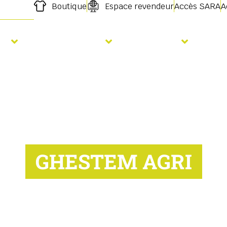
Boutique
Espace revendeur
Accès SARA
A
s
Fertilisation
Services
For
GHESTEM AGRI