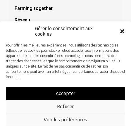
Farming together
Réseau
Gérer le consentement aux
Documentation
cookies
Actualités
Pour offrir les meilleures expériences, nous utilisons des technologies
telles que les cookies pour stocker et/ou accéder aux informations des
appareils. Le fait de consentir à ces technologies nous permettra de
traiter des données telles que le comportement de navigation ou les ID
uniques sur ce site. Le fait de ne pas consentir ou de retirer son
consentement peut avoir un effet négatif sur certaines caractéristiques et
fonctions.
Accepter
Refuser
Voir les préférences
Tous droits réservés ©2026 Sky Agricuture – Conception :
Zoan