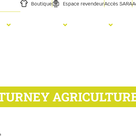
Boutique
Espace revendeur
Accès SARA
A
s
Fertilisation
Services
For
TURNEY AGRICULTUR
e