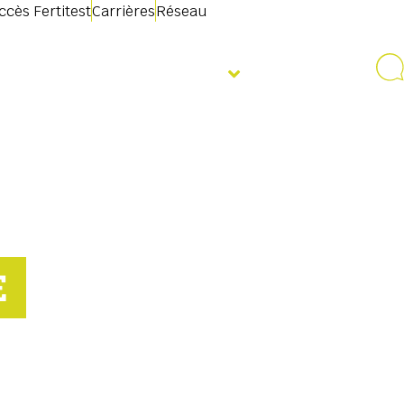
ccès Fertitest
Carrières
Réseau
mations
Évènements
E