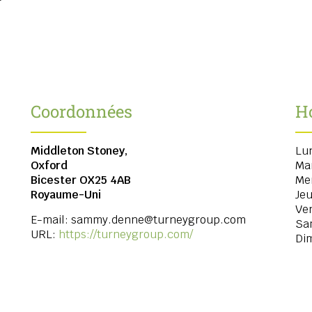
Coordonnées
H
Middleton Stoney,
Lu
Oxford
Ma
Bicester
OX25 4AB
Me
Royaume-Uni
Jeu
Ve
E-mail:
sammy.denne@turneygroup.com
Sa
URL:
https://turneygroup.com/
Di