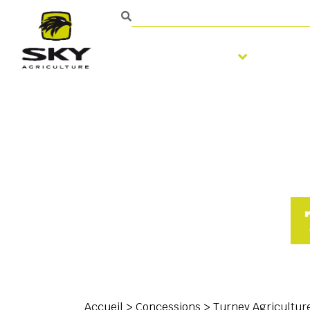
Travail du sol
Semi
Contact
Accueil
>
Concessions
>
Turney Agricultur