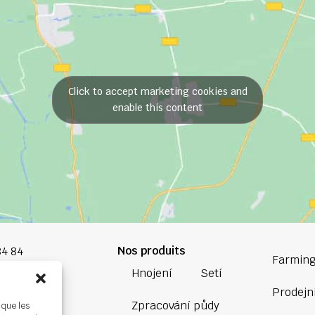
Click to accept marketing cookies and
enable this content
Nos produits
84 84
Farming
Hnojení
Setí
oup.com
Prodejní
Zpracování půdy
 que les
Bretagne