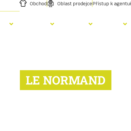
Obchod
Oblast prodejce
Přístup k agent
etí
Hnojení
Služby
O nás
LE NORMAND