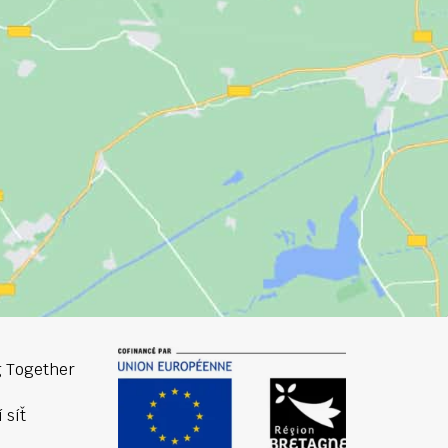
 Together
 síť