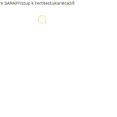
uře SARA
Přístup k Fertitestu
Kariéra
Síť
Kontakt