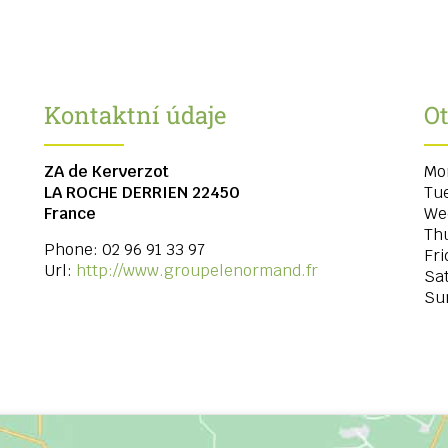
Kontaktní údaje
Ot
ZA de Kerverzot
Mo
LA ROCHE DERRIEN
22450
Tu
France
We
Th
Phone:
02 96 91 33 97
Fri
Url:
http://www.groupelenormand.fr
Sa
Su