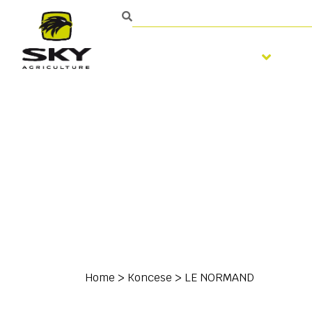
Zpracování půdy
S
Home
>
Koncese
>
LE NORMAND