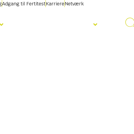
g
Adgang til Fertitest
Karriere
Netværk
Nyheder & Begivenheder