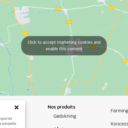
Click to accept marketing cookies and
enable this content
Nos produits
84 84
Farming
Gødskning
 que les
oup.com
Koncess
e consentir