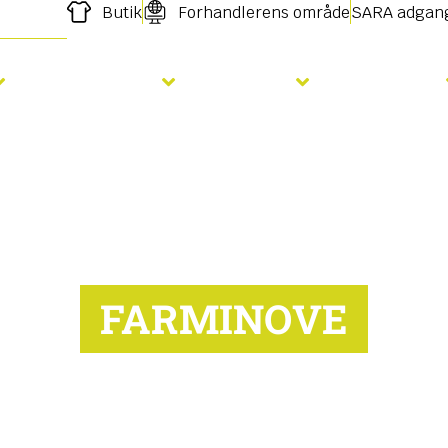
Butik
Forhandlerens område
SARA adgan
Gødskning
Såning
Services
FARMINOVE