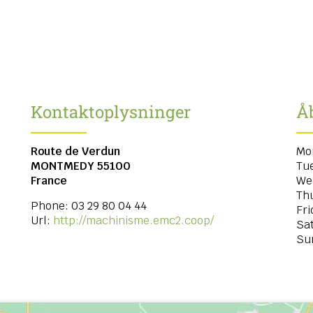
Kontaktoplysninger
Å
Route de Verdun
Mo
MONTMEDY
55100
Tu
France
We
Th
Phone:
03 29 80 04 44
Fri
Url:
http://machinisme.emc2.coop/
Sa
Su