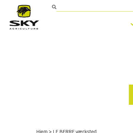
Bearbejdning af jorden
Kontakt
Hjem
>
LE BERRE værksted