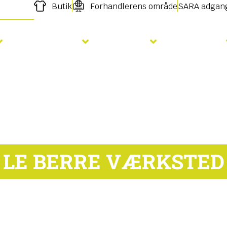
Butik
Forhandlerens område
SARA adgan
Gødskning
Såning
Services
LE BERRE VÆRKSTED