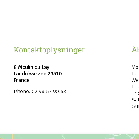
Kontaktoplysninger
Å
8 Moulin du Lay
Mo
Landrévarzec
29510
Tu
France
We
Th
Phone:
02.98.57.90.63
Fri
Sa
Su