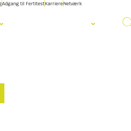
g
Adgang til Fertitest
Karriere
Netværk
Nyheder & Begivenheder