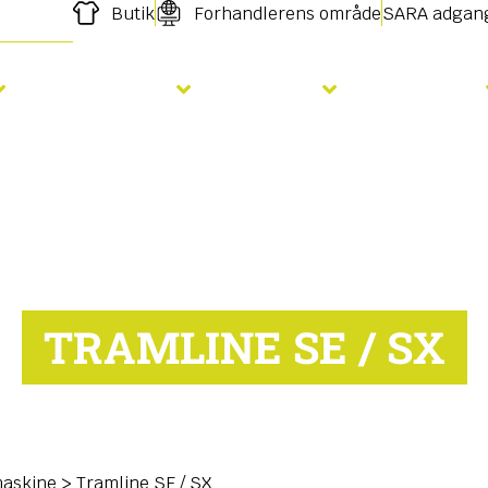
Butik
Forhandlerens område
SARA adgan
Gødskning
Såning
Services
TRAMLINE SE / SX
maskine
>
Tramline SE / SX