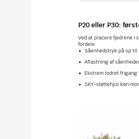
P20 eller P30: førs
Ved at placere fjedrene 
fordele:
Såenhedstryk på op til 
Aflastning af såenheden
Ekstrem lodret frigang t
SKY-støttehjul kan mon