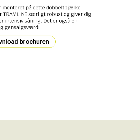
er monteret på dette dobbeltbjælke-
ør TRAMLINE særligt robust og giver dig
er intensiv såning. Det er også en
 og gensalgsværdi.
nload brochuren