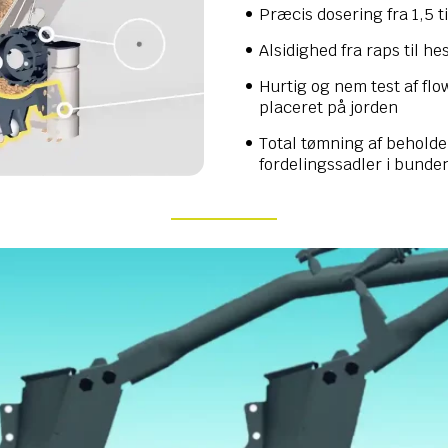
Præcis dosering fra 1,5 t
Alsidighed fra raps til h
Hurtig og nem test af fl
placeret på jorden
Total tømning af behold
fordelingssadler i bunde