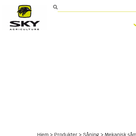
Bearbejdning af jorden
Kontakt
Hjem
>
Produkter
>
Såning
>
Mekanisk så