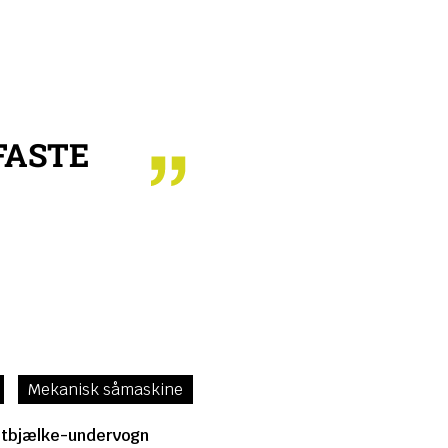
FASTE
Mekanisk såmaskine
ltbjælke-undervogn