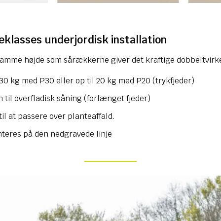
teklasses underjordisk installation
i samme højde som sårækkerne giver det kraftige dobbeltvi
30 kg med P30 eller op til 20 kg med P20 (trykfjeder)
 til overfladisk såning (forlænget fjeder)
il at passere over planteaffald.
teres på den nedgravede linje