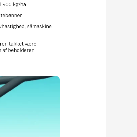
il 400 kg/ha
estebønner
owhastighed, såmaskine
eren takket være
n af beholderen