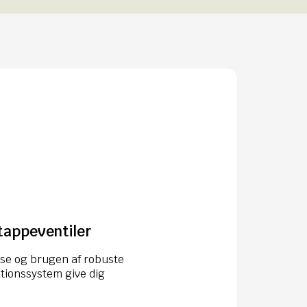
 tappeventiler
ise og brugen af robuste
utionssystem give dig