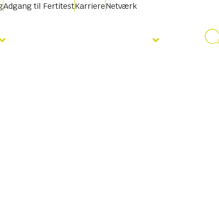
g
Adgang til Fertitest
Karriere
Netværk
Nyheder & Begivenheder