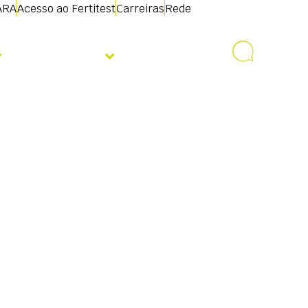
ARA
Acesso ao Fertitest
Carreiras
Rede
Sobre nós
Contacto