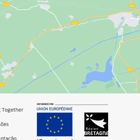
 Together
sões
ntação