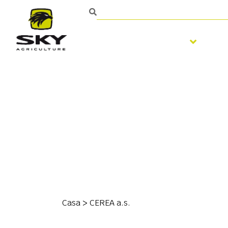
Trabalhar o solo
S
Casa
>
CEREA a.s.