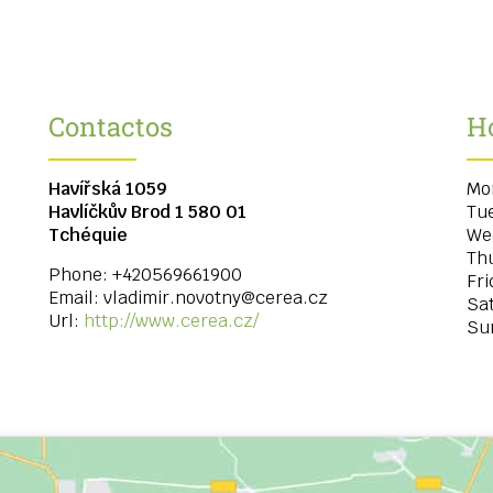
Contactos
H
Havířská 1059
Mo
Havlíčkův Brod 1
580 01
Tu
Tchéquie
We
Th
Phone:
+420569661900
Fri
Email:
vladimir.novotny@cerea.cz
Sa
Url:
http://www.cerea.cz/
Su