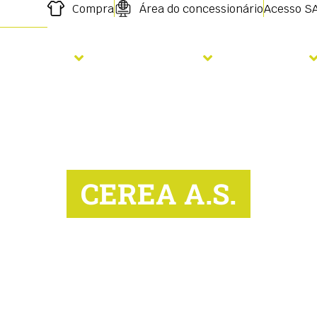
Compra
Área do concessionário
Acesso S
emeadura
Fertilização
Serviços
CEREA A.S.