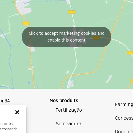
Click to accept marketing cookies and
enable this content
Nos produits
84 84
Farming
Fertilização
oup.com
Conces
Semeadura
 que les
Bretagne
e consentir
Docume
ière,