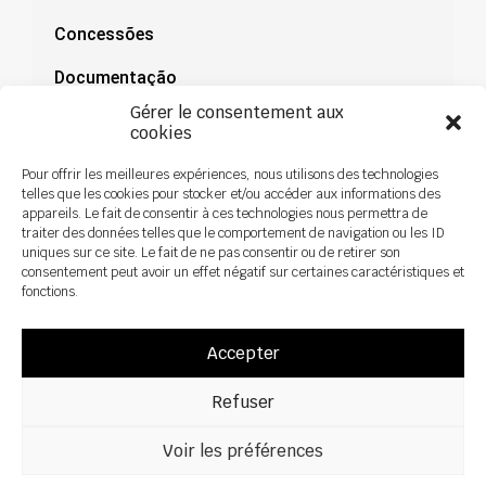
Concessões
Documentação
Gérer le consentement aux
Notícias
cookies
Pour offrir les meilleures expériences, nous utilisons des technologies
telles que les cookies pour stocker et/ou accéder aux informations des
appareils. Le fait de consentir à ces technologies nous permettra de
traiter des données telles que le comportement de navigation ou les ID
uniques sur ce site. Le fait de ne pas consentir ou de retirer son
consentement peut avoir un effet négatif sur certaines caractéristiques et
fonctions.
Accepter
Refuser
Todos os direitos reservados ©2026 Sky Agriculture – Design:
Zoan
Aviso legal
Política de privacidade
Voir les préférences