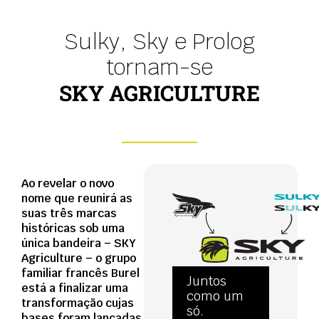
Sulky, Sky e Prolog
tornam-se
SKY AGRICULTURE
Ao revelar o novo
nome que reunirá as
suas três marcas
históricas sob uma
única bandeira – SKY
Agriculture – o grupo
familiar francês Burel
Juntos
está a finalizar uma
como um
transformação cujas
só.
bases foram lançadas