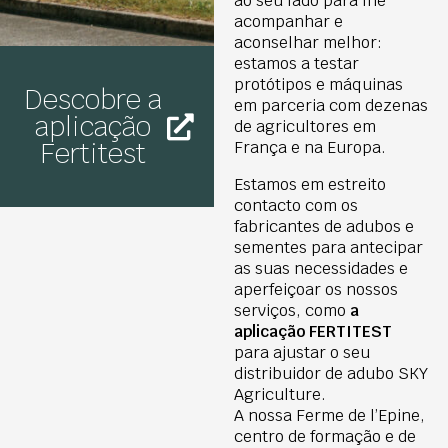
ao seu lado para lhe
acompanhar e
aconselhar melhor:
estamos a testar
protótipos e máquinas
Descobre a
em parceria com dezenas
aplicação
de agricultores em
Fertitest
França e na Europa.
Estamos em estreito
contacto com os
fabricantes de adubos e
sementes para antecipar
as suas necessidades e
aperfeiçoar os nossos
serviços, como
a
aplicação FERTITEST
para ajustar o seu
distribuidor de adubo SKY
Agriculture.
A nossa Ferme de l’Epine,
centro de formação e de