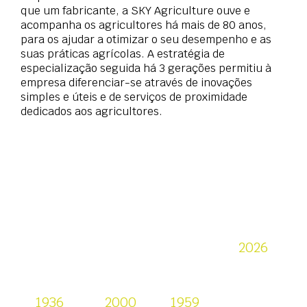
que um fabricante, a SKY Agriculture ouve e
acompanha os agricultores há mais de 80 anos,
para os ajudar a otimizar o seu desempenho e as
suas práticas agrícolas. A estratégia de
especialização seguida há 3 gerações permitiu à
empresa diferenciar-se através de inovações
simples e úteis e de serviços de proximidade
dedicados aos agricultores.
155
12
310
46
000
000
000
comerciantes
2026
cópias
cópias
cópias
vendidas
vendidas
vendidas
1936
2000
1959