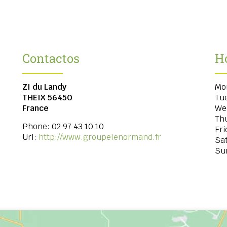
Contactos
H
ZI du Landy
Mo
THEIX
56450
Tu
France
We
Th
Phone:
02 97 43 10 10
Fri
Url:
http://www.groupelenormand.fr
Sa
Su