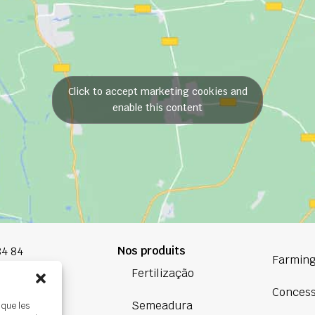
Click to accept marketing cookies and
enable this content
Nos produits
84 84
Farming
Fertilização
oup.com
Conces
Semeadura
 que les
Bretagne