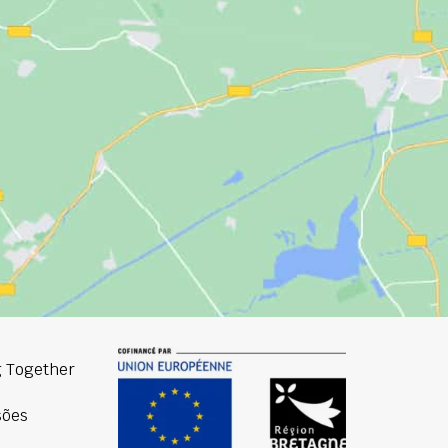
 Together
sões