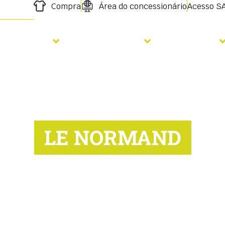
Compra
Área do concessionário
Acesso S
emeadura
Fertilização
Serviços
LE NORMAND