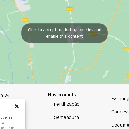
Click to accept marketing cookies and
enable this content
Nos produits
84 84
Farming
Fertilização
oup.com
Conces
Semeadura
 que les
Bretagne
e consentir
Docume
ière,
mportement