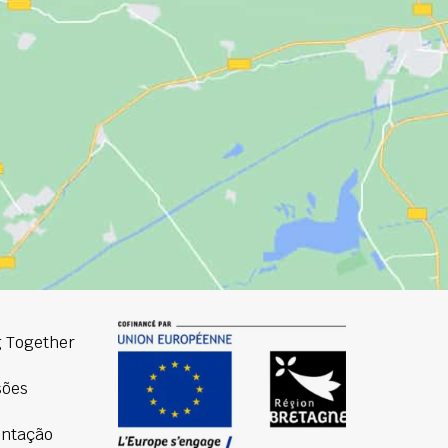
 Together
sões
ntação