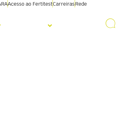
ARA
Acesso ao Fertitest
Carreiras
Rede
Sobre nós
Contacto