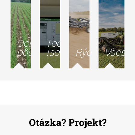
Ochrana
Technológia
pôdy
Isobus
Rýchlosť
Všestr
Otázka? Projekt?