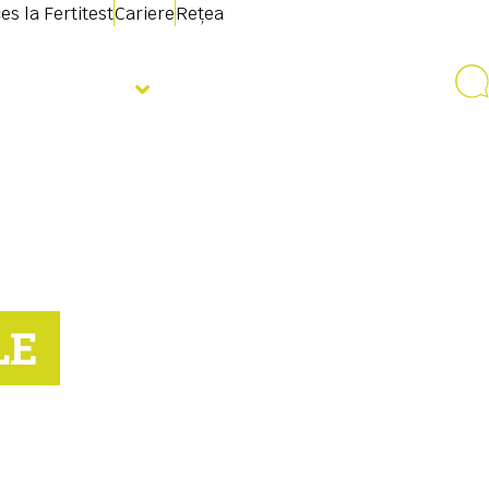
es la Fertitest
Cariere
Rețea
Despre noi
LE