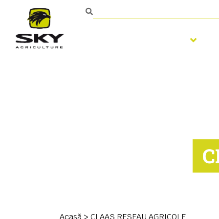
Pregatirea solului
Persoană de contact
C
Acasă
>
CLAAS RESEAU AGRICOLE