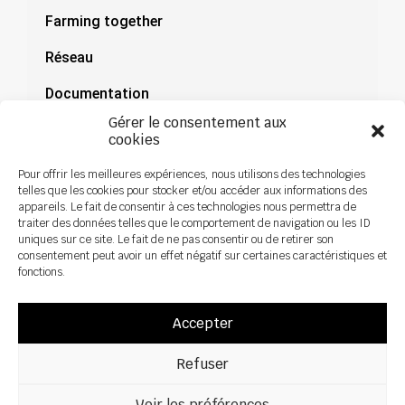
Farming together
Réseau
Documentation
Gérer le consentement aux
Actualités
cookies
Pour offrir les meilleures expériences, nous utilisons des technologies
telles que les cookies pour stocker et/ou accéder aux informations des
appareils. Le fait de consentir à ces technologies nous permettra de
traiter des données telles que le comportement de navigation ou les ID
uniques sur ce site. Le fait de ne pas consentir ou de retirer son
consentement peut avoir un effet négatif sur certaines caractéristiques et
fonctions.
Accepter
Refuser
Tous droits réservés ©2026 Sky Agricuture – Conception :
Zoan
Mentions légales
Politique de confidentialité
Voir les préférences