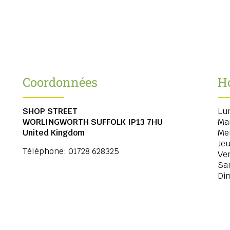
Coordonnées
H
SHOP STREET
Lu
WORLINGWORTH
SUFFOLK
IP13 7HU
Ma
United Kingdom
Me
Jeu
Téléphone:
01728 628325
Ve
Sa
Di