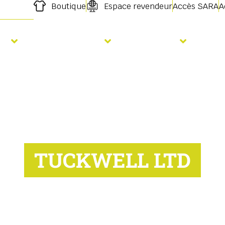
Boutique
Espace revendeur
Accès SARA
A
s
Fertilisation
Services
For
TUCKWELL LTD