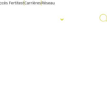
ccès Fertitest
Carrières
Réseau
mations
Évènements