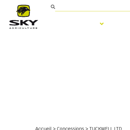
Travail du sol
Semi
Contact
Accueil
>
Concessions
>
TUCKWELL LTD