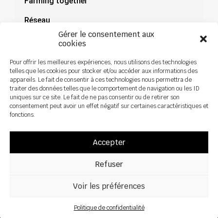
Farming together
Réseau
Gérer le consentement aux
Documentation
cookies
Actualités
Pour offrir les meilleures expériences, nous utilisons des technologies
telles que les cookies pour stocker et/ou accéder aux informations des
appareils. Le fait de consentir à ces technologies nous permettra de
traiter des données telles que le comportement de navigation ou les ID
uniques sur ce site. Le fait de ne pas consentir ou de retirer son
consentement peut avoir un effet négatif sur certaines caractéristiques et
fonctions.
Accepter
Refuser
Voir les préférences
Tous droits réservés ©2026 Sky Agricuture – Conception :
Zoan
Mentions légales
Politique de confidentialité
Politique de confidentialité