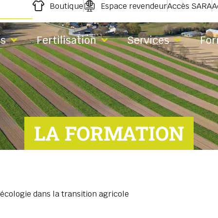
Boutique
Espace revendeur
Accès SARA
A
s
Fertilisation
Services
For
LA FORMATION
écologie dans la transition agricole