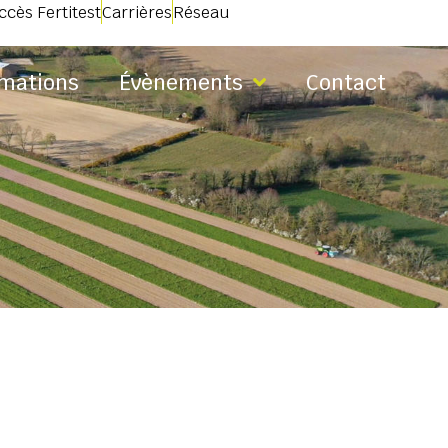
ccès Fertitest
Carrières
Réseau
mations
Évènements
Contact