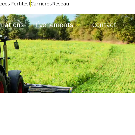
ccès Fertitest
Carrières
Réseau
mations
Évènements
Contact