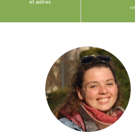
et autres
+25