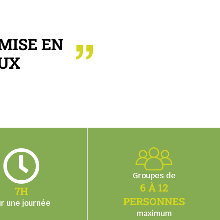
 MISE EN
AUX
Groupes de
6 À 12
7H
PERSONNES
ur une journée
maximum