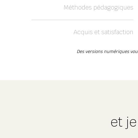
Méthodes pédagogiques
Acquis et satisfaction
Des versions numériques vous 
et j