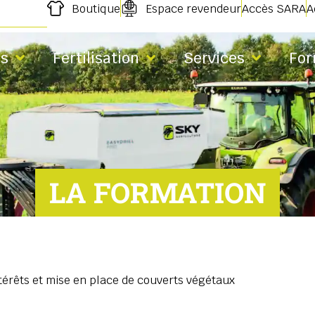
Boutique
Espace revendeur
Accès SARA
A
s
Fertilisation
Services
For
LA FORMATION
intérêts et mise en place de couverts végétaux