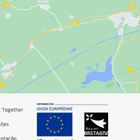
 Together
sões
ntação