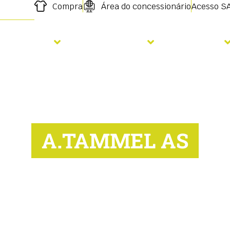
Compra
Área do concessionário
Acesso S
emeadura
Fertilização
Serviços
A.TAMMEL AS