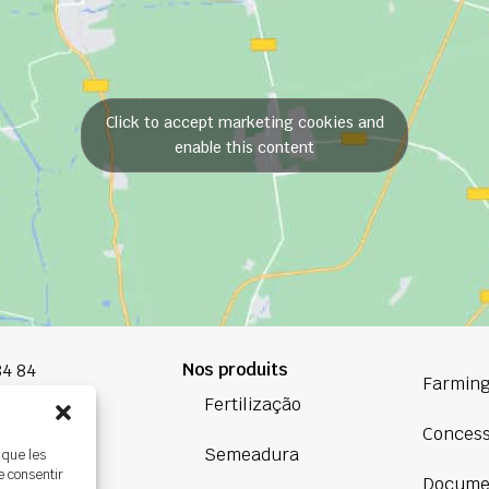
Click to accept marketing cookies and
enable this content
Nos produits
84 84
Farming
Fertilização
oup.com
Conces
Semeadura
 que les
Bretagne
e consentir
Docume
ière,