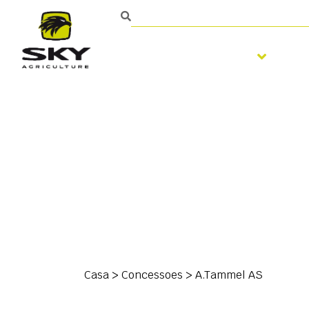
Trabalhar o solo
S
Casa
>
Concessoes
>
A.Tammel AS