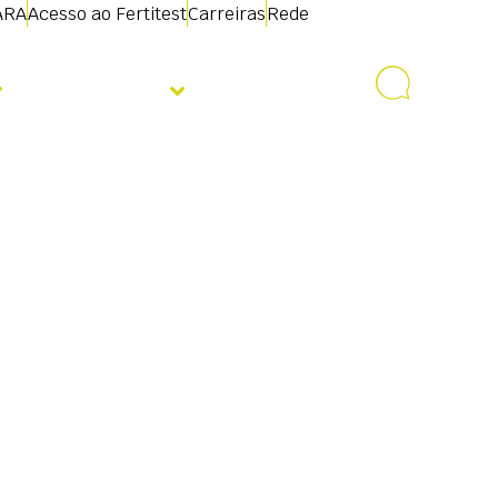
ARA
Acesso ao Fertitest
Carreiras
Rede
Sobre nós
Contacto