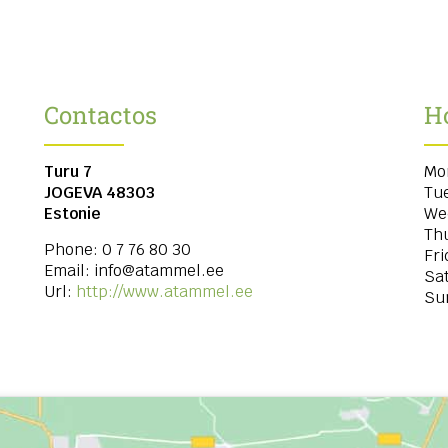
Contactos
H
Turu 7
Mo
JOGEVA
48303
Tu
Estonie
We
Th
Phone:
0 7 76 80 30
Fri
Email:
info@atammel.ee
Sa
Url:
http://www.atammel.ee
Su