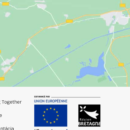
 Together
e
ntácia