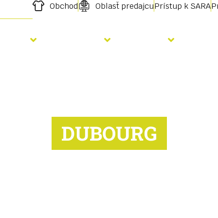
Obchod
Oblasť predajcu
Prístup k SARA
P
Výsev
Hnojenie
Služby
Aktu
DUBOURG