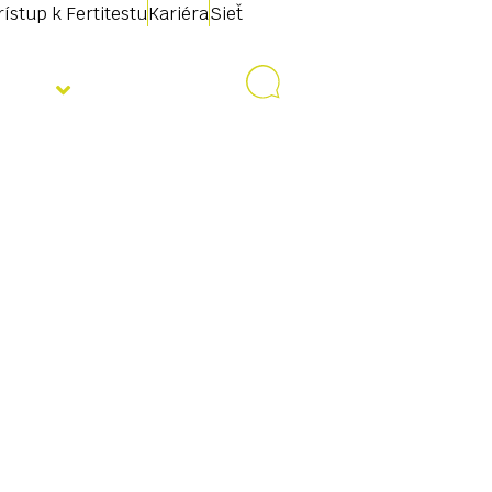
rístup k Fertitestu
Kariéra
Sieť
ality
Kontakt