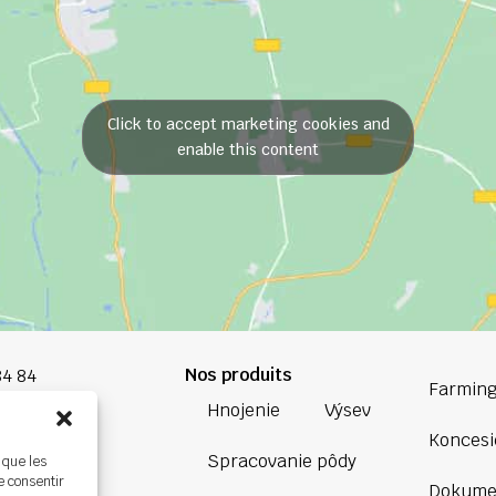
Click to accept marketing cookies and
enable this content
Nos produits
84 84
Farming
Hnojenie
Výsev
oup.com
Koncesi
Spracovanie pôdy
 que les
Bretagne
e consentir
Dokume
ière,