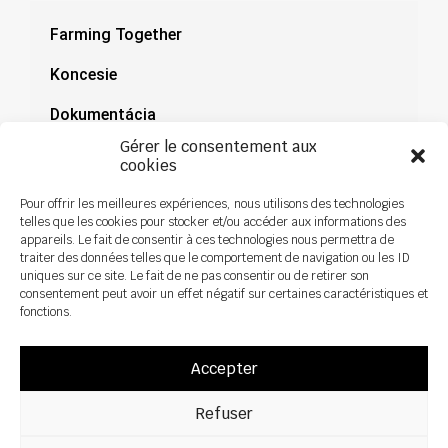
Farming Together
Koncesie
Dokumentácia
Gérer le consentement aux
Novinky
cookies
Pour offrir les meilleures expériences, nous utilisons des technologies
telles que les cookies pour stocker et/ou accéder aux informations des
appareils. Le fait de consentir à ces technologies nous permettra de
traiter des données telles que le comportement de navigation ou les ID
uniques sur ce site. Le fait de ne pas consentir ou de retirer son
consentement peut avoir un effet négatif sur certaines caractéristiques et
fonctions.
Accepter
Refuser
Všetky práva vyhradené ©2026 Sky Agriculture – Design:
Zoan