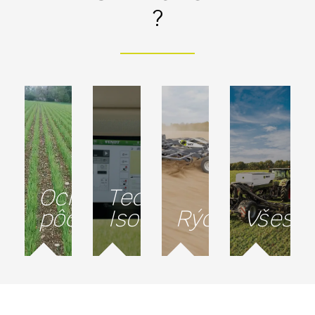
?
Ochrana
Technológia
pôdy
Isobus
Rýchlosť
Všestr