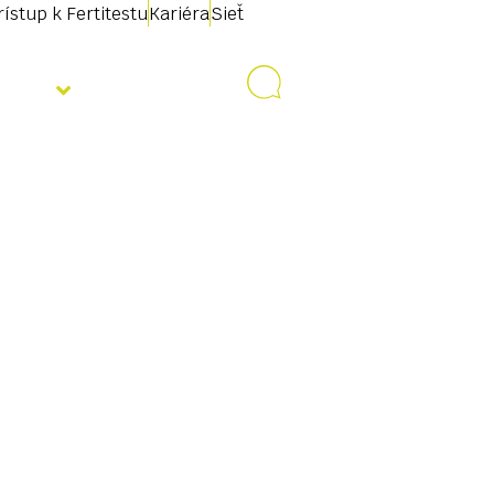
rístup k Fertitestu
Kariéra
Sieť
ality
Kontakt