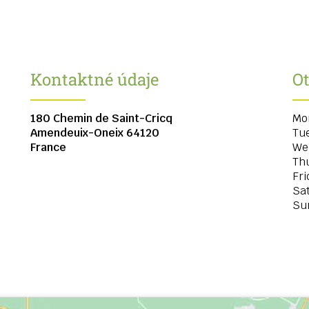
Kontaktné údaje
O
180 Chemin de Saint-Cricq
Mo
Amendeuix-Oneix
64120
Tu
France
We
Th
Fri
Sa
Su