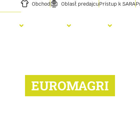
Obchod
Oblasť predajcu
Prístup k SARA
P
Výsev
Hnojenie
Služby
Aktu
EUROMAGRI