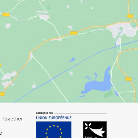
 Together
e