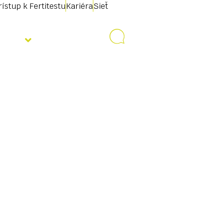
rístup k Fertitestu
Kariéra
Sieť
ality
Kontakt