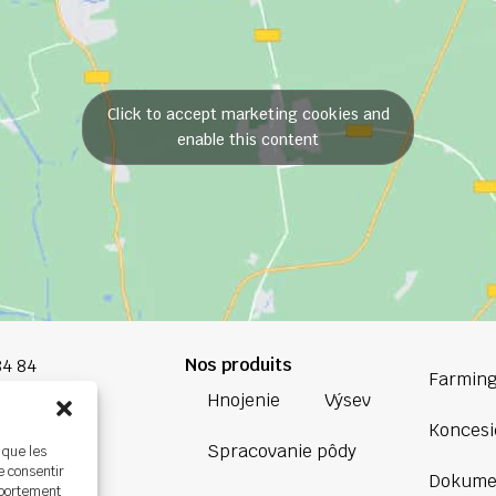
Click to accept marketing cookies and
enable this content
Nos produits
84 84
Farming
Hnojenie
Výsev
oup.com
Koncesi
Spracovanie pôdy
 que les
Bretagne
e consentir
Dokume
ière,
mportement