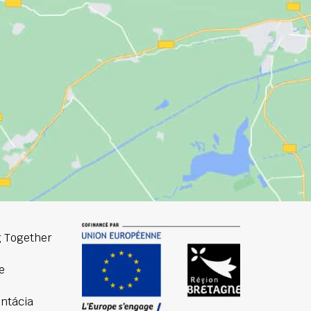
 Together
e
ntácia