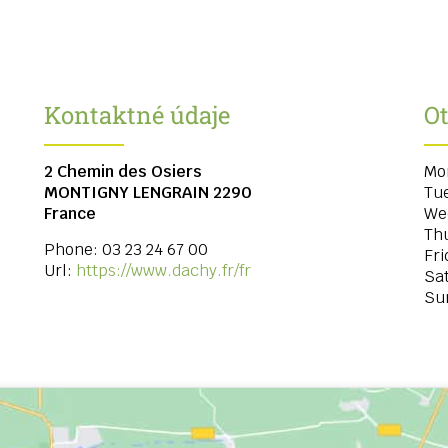
Kontaktné údaje
O
2 Chemin des Osiers
Mo
MONTIGNY LENGRAIN
2290
Tu
France
We
Th
Phone:
03 23 24 67 00
Fri
Url:
https://www.dachy.fr/fr
Sa
Su