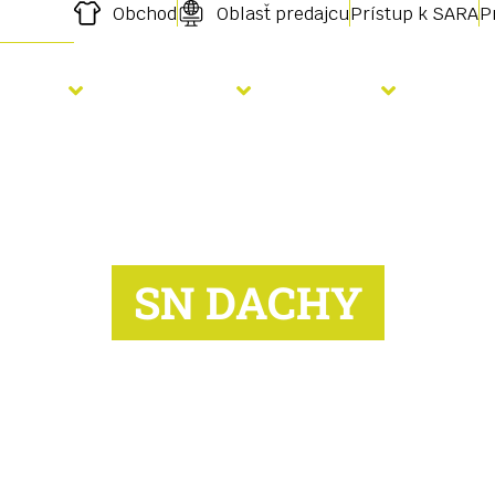
Obchod
Oblasť predajcu
Prístup k SARA
P
Výsev
Hnojenie
Služby
Aktu
SN DACHY