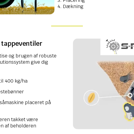
3. Placering
4. Dækning
 tappeventiler
tise og brugen af robuste
ibutionssystem give dig
til 400 kg/ha
hestebønner
 såmaskine placeret på
deren takket være
en af beholderen