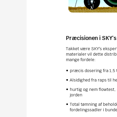
Præcisionen i SKY's
Takket være SKY's eksper
materialer vil dette distr
mange fordele:
præcis dosering fra 1,5 
Alsidighed fra raps til 
hurtig og nem flowtest,
jorden
Total tømning af behol
fordelingssadler i bund