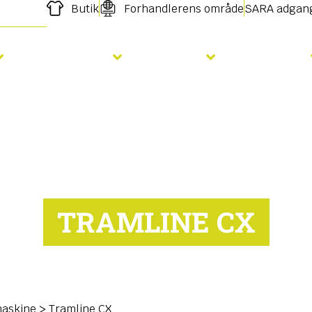
Butik
Forhandlerens område
SARA adgan
Gødskning
Såning
Services
TRAMLINE CX
maskine
>
Tramline CX