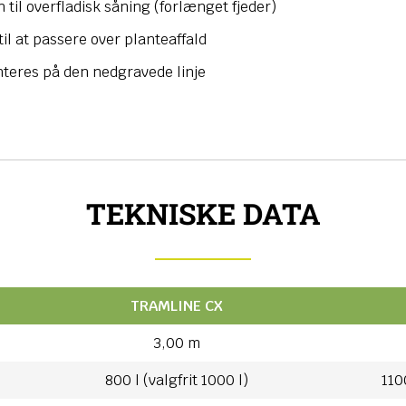
 til overfladisk såning (forlænget fjeder)
til at passere over planteaffald
teres på den nedgravede linje
TEKNISKE DATA
TRAMLINE CX
3,00 m
800 l (valgfrit 1000 l)
1100