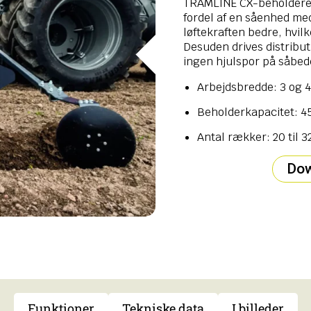
TRAMLINE CX-beholderen
fordel af en såenhed me
løftekraften bedre, hvil
Desuden drives distributi
ingen hjulspor på såbed
Arbejdsbredde: 3 og 
Beholderkapacitet: 450
Antal rækker: 20 til 3
Dow
Funktioner
Tekniske data
I billeder