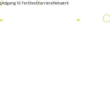
g
Adgang til Fertitest
Karriere
Netværk
Nyheder & Begivenheder