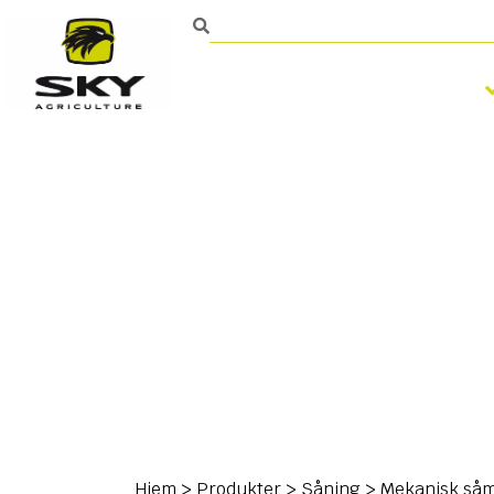
Bearbejdning af jorden
Kontakt
Hjem
>
Produkter
>
Såning
>
Mekanisk så