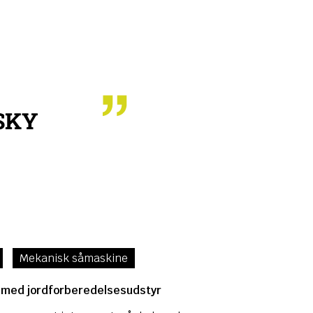
SKY
Mekanisk såmaskine
 med jordforberedelsesudstyr