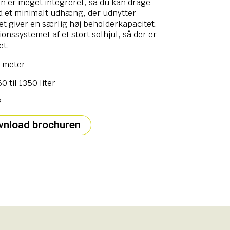
 er meget integreret, så du kan drage
d et minimalt udhæng, der udnytter
ket giver en særlig høj beholderkapacitet.
onssystemet af et stort solhjul, så der er
et.
4 meter
 til 1350 liter
2
nload brochuren