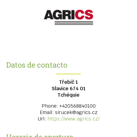
Datos de contacto
Třebíč 1
Slavice
674 01
Tchéquie
Phone:
+420568840100
Email:
sirucek@agrics.cz
Url:
https://www.agrics.cz/
Horario de apertura