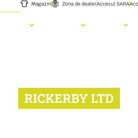
Magazin
Zona de dealer
Accesul SARA
Acc
Semanat
Fertilizare
Servicii
RICKERBY LTD