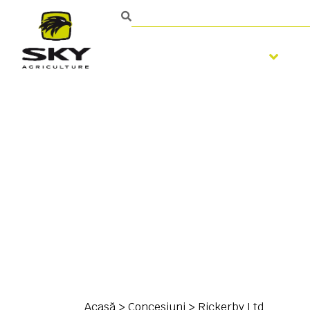
Pregatirea solului
Persoană de contact
Acasă
>
Concesiuni
>
Rickerby Ltd