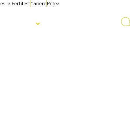
es la Fertitest
Cariere
Rețea
Despre noi