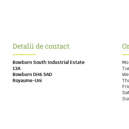
Detalii de contact
Or
Bowburn South Industrial Estate
Mo
13A
Tu
Bowburn
DH6 5AD
We
Royaume-Uni
Th
Fri
Sa
Su