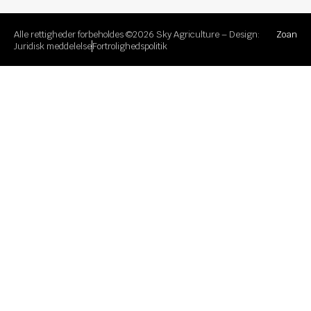
Alle rettigheder forbeholdes ©2026 Sky Agriculture – Design:
Zoan
Juridisk meddelelse
Fortrolighedspolitik